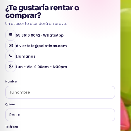
¿Te gustaría
rentar o
comprar
?
Un asesor te atenderá en breve.
💬
55 8616 0042 · WhatsApp
✉️
diviertete@pelotinas.com
📞
Llámanos
🕘
Lun - Vie: 9:00am - 6:30pm
Nombre
Quiero
Teléfono