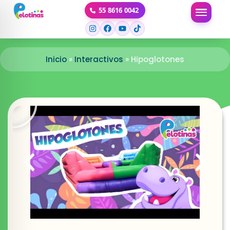
Ir
55 8616 0042
al
contenido
Inicio
»
Interactivos
»
Hipoglotones
Play