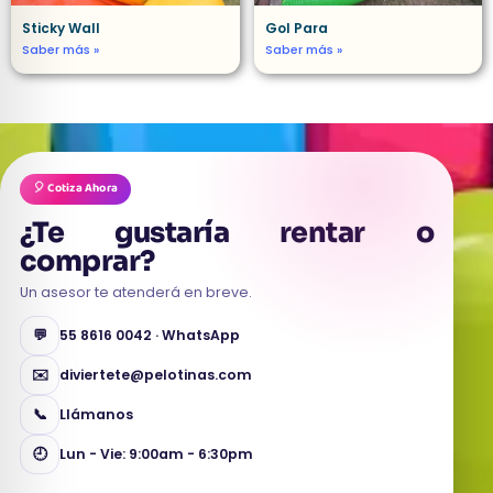
Sticky Wall
Gol Para
Saber más »
Saber más »
🎈 Cotiza Ahora
¿Te gustaría
rentar o
comprar
?
Un asesor te atenderá en breve.
💬
55 8616 0042 · WhatsApp
✉️
diviertete@pelotinas.com
📞
Llámanos
🕘
Lun - Vie: 9:00am - 6:30pm